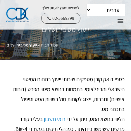
לפגישת ייעוץ לעסק שלך
02-5669399
ייעוץ מס בירושלים
צור קשר
עמוד הבית
מידע שימושי
שירותי הפירמה
עמוד הבית
»
ייעוץ מס בירושלים
כספי דואק קורן מספקים שירותי ייעוץ בתחום המיסוי
הישראלי והבינלאומי. התמחות בנושא מיסוי הפרט (דוחות
אישיים) וחברות, ייצוג לקוחות מול רשויות המס וטיפול
בתכנוני מס.
הליווי בנושא המס, ניתן על ידי
רואי חשבון
בעלי רקורד
מרשים ששימשו בין היתר, כמנהלי תיקים במשרדי Big-4
.