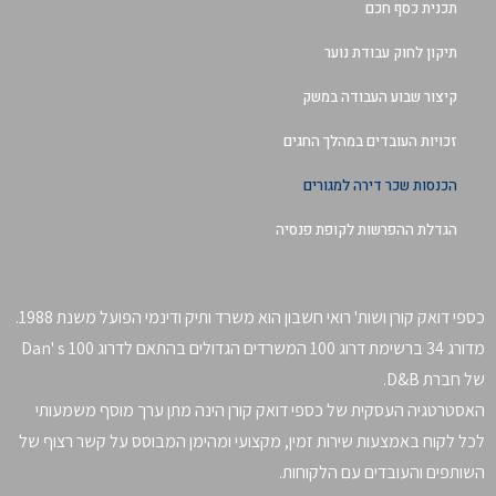
תכנית כסף חכם
תיקון לחוק עבודת נוער
קיצור שבוע העבודה במשק
זכויות העובדים במהלך החגים
הכנסות שכר דירה למגורים
הגדלת ההפרשות לקופת פנסיה
כספי דואק קורן ושות' רואי חשבון הוא משרד ותיק ודינמי הפועל משנת 1988.
מדורג 34 ברשימת דרוג 100 המשרדים הגדולים בהתאם לדרוג Dan' s 100
של חברת D&B.
האסטרטגיה העסקית של כספי דואק קורן הינה מתן ערך מוסף משמעותי
לכל לקוח באמצעות שירות זמין, מקצועי ומהימן המבוסס על קשר רצוף של
השותפים והעובדים עם הלקוחות.