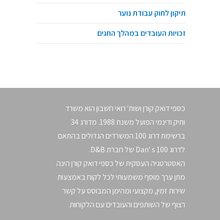
תיקון לחוק עבודת נוער
זכויות העובדים במהלך החגים
לפגישת ייעוץ לעסק שלך
כספי דואק קורן ושות' רואי חשבון הוא משרד
02-5669399
ותיק ודינמי הפועל משנת 1988. מדורג 34
ברשימת דרוג 100 המשרדים הגדולים בהתאם
לדרוג Dan' s 100 של חברת D&B.
האסטרטגיה העסקית של כספי דואק קורן הינה
מתן ערך מוסף משמעותי לכל לקוח באמצעות
שירות זמין, מקצועי ומהימן המבוסס על קשר
רצוף של השותפים והעובדים עם הלקוחות.