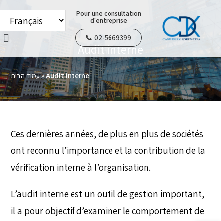
Pour une consultation
d'entreprise
02-5669399
Audit interne
A notre sujet
Service de l’entreprise
Contactez-nous
עמוד הבית
»
Audit interne
Ces dernières années, de plus en plus de sociétés
ont reconnu l’importance et la contribution de la
vérification interne à l’organisation.
L’audit interne est un outil de gestion important,
il a pour objectif d’examiner le comportement de