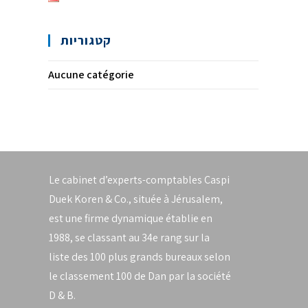
קטגוריות
Aucune catégorie
Le cabinet d’experts-comptables Caspi
Duek Koren & Co., située à Jérusalem,
est une firme dynamique établie en
1988, se classant au 34e rang sur la
liste des 100 plus grands bureaux selon
le classement 100 de Dan par la société
D & B.