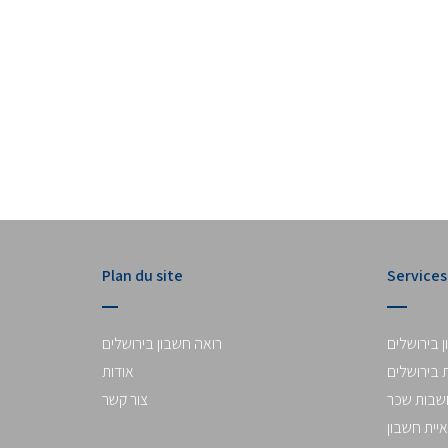
Pour une consultation d'entreprise
Plan du site
Services
02-5669399
 בירושלים
רואה חשבון בירושלים
 בירושלים
אודות
שבות שכר
צור קשר
איית חשבון