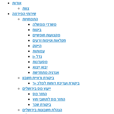
אודות
צוות
שירותי הפירמה
התמחויות
משרדי ממשלה
ביטוח
מקצועות חופשיים
חקלאות וטיפוח זרעים
הייטק
עמותות
נדל »ן
מסעדנות
יבוא ייצוא
אנרגיה מתחדשת
ביקורת וראיית חשבון
ביקורת ועריכת דוחות למלכ »ר
ייעוץ מס בירושלים
החזר מס
החזר מס לתושבי חוץ
ביקורת שכר
הנהלת חשבונות בירושלים