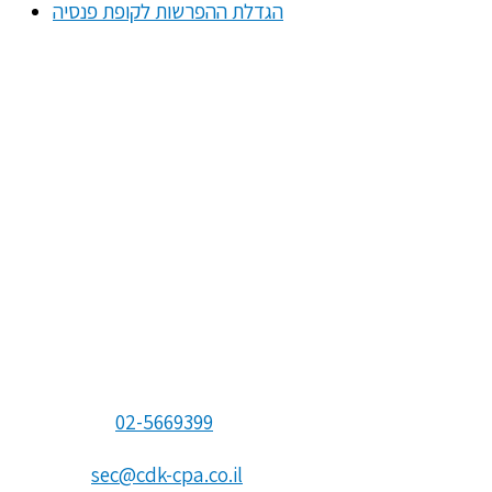
הגדלת ההפרשות לקופת פנסיה
Le cabinet d’experts-comptables Caspi Duek Koren &
Co., située à Jérusalem, est une firme dynamique
établie en 1988, se classant au 34e rang sur la liste des
100 plus grands bureaux selon le classement 100 de
Dan par la société D & B.
La stratégie commerciale de Caspi Duek Koren est de
fournir une valeur ajoutée significative à chaque
client à l’aide d’un service accessible, professionnel et
fiable, basé sur un contact continu entre les
partenaires et les employés avec les clients.
Téléphone:
02-5669399
Courriel:
sec@cdk-cpa.co.il