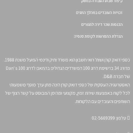
קיצור שבוע העבודה במשק
זכויות העובדים במהלך החגים
הכנסות שכר דירה למגורים
הגדלת ההפרשות לקופת פנסיה
כספי דואק קורן ושות' רואי חשבון הוא משרד ותיק ודינמי הפועל משנת 1988.
מדורג 34 ברשימת דרוג 100 המשרדים הגדולים בהתאם לדרוג Dan' s 100
של חברת D&B.
האסטרטגיה העסקית של כספי דואק קורן הינה מתן ערך מוסף משמעותי
לכל לקוח באמצעות שירות זמין, מקצועי ומהימן המבוסס על קשר רצוף של
השותפים והעובדים עם הלקוחות.
טלפון:
02-5669399